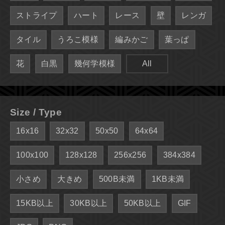
ストライプ
ハート
レース
壁
レンガ
タイル
うろこ模様
編みかご
葉っぱ
花
白黒
幾何学模様
All
Size / Type
16x16
32x32
50x50
64x64
100x100
128x128
256x256
384x384
小さめ
大きめ
500B未満
1KB未満
15KB以上
30KB以上
50KB以上
GIF