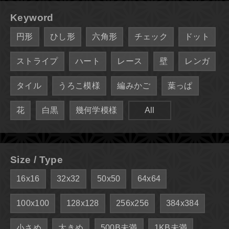
Keyword
円形
ひし形
六角形
チェック
ドット
ストライプ
ハート
レース
壁
レンガ
タイル
うろこ模様
編みかご
葉っぱ
花
白黒
幾何学模様
All
Size / Type
16x16
32x32
50x50
64x64
100x100
128x128
256x256
384x384
小さめ
大きめ
500B未満
1KB未満