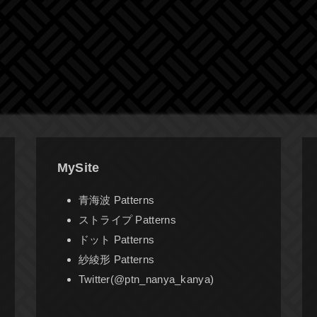
MySite
青海波 Patterns
ストライプ Patterns
ドット Patterns
紗綾形 Patterns
Twitter(@ptn_nanya_kanya)