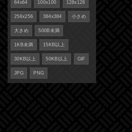
64x64
100x100
128x128
256x256
384x384
小さめ
大きめ
500B未満
1KB未満
15KB以上
30KB以上
50KB以上
GIF
JPG
PNG