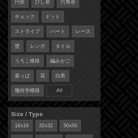
円形
ひし形
六角形
チェック
ドット
ストライプ
ハート
レース
壁
レンガ
タイル
うろこ模様
編みかご
葉っぱ
花
白黒
幾何学模様
All
Size / Type
16x16
32x32
50x50