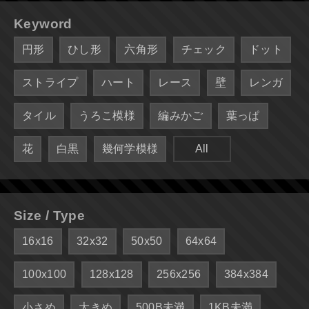
Keyword
円形
ひし形
六角形
チェック
ドット
ストライプ
ハート
レース
壁
レンガ
タイル
うろこ模様
編みかご
葉っぱ
花
白黒
幾何学模様
All
Size / Type
16x16
32x32
50x50
64x64
100x100
128x128
256x256
384x384
小さめ
大きめ
500B未満
1KB未満