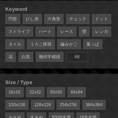
Keyword
円形
ひし形
六角形
チェック
ドット
ストライプ
ハート
レース
壁
レンガ
タイル
うろこ模様
編みかご
葉っぱ
花
白黒
幾何学模様
All
Size / Type
16x16
32x32
50x50
64x64
100x100
128x128
256x256
384x384
小さめ
大きめ
500B未満
1KB未満