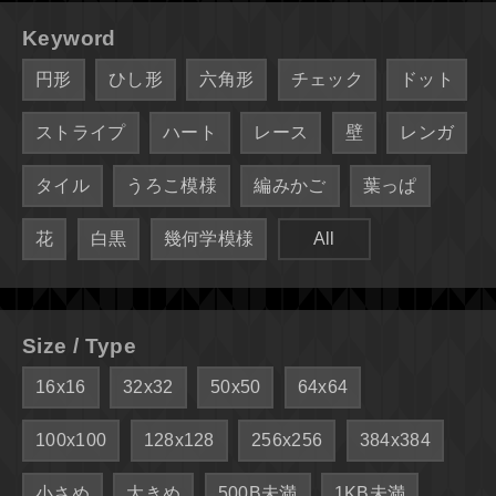
Keyword
円形
ひし形
六角形
チェック
ドット
ストライプ
ハート
レース
壁
レンガ
タイル
うろこ模様
編みかご
葉っぱ
花
白黒
幾何学模様
All
Size / Type
16x16
32x32
50x50
64x64
100x100
128x128
256x256
384x384
小さめ
大きめ
500B未満
1KB未満