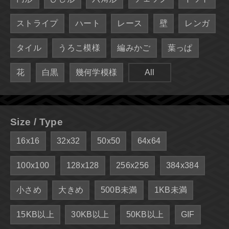
ストライプ
ハート
レース
壁
レンガ
タイル
うろこ模様
編みかご
葉っぱ
花
白黒
幾何学模様
All
Size / Type
16x16
32x32
50x50
64x64
100x100
128x128
256x256
384x384
小さめ
大きめ
500B未満
1KB未満
15KB以上
30KB以上
50KB以上
GIF