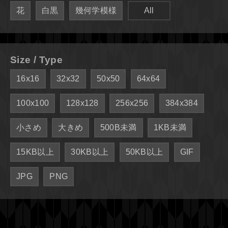
花
白黒
幾何学模様
All
Size / Type
16x16
32x32
50x50
64x64
100x100
128x128
256x256
384x384
小さめ
大きめ
500B未満
1KB未満
15KB以上
30KB以上
50KB以上
GIF
JPG
PNG