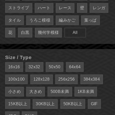
ストライプ
ハート
レース
壁
レンガ
タイル
うろこ模様
編みかご
葉っぱ
花
白黒
幾何学模様
All
Size / Type
16x16
32x32
50x50
64x64
100x100
128x128
256x256
384x384
小さめ
大きめ
500B未満
1KB未満
15KB以上
30KB以上
50KB以上
GIF