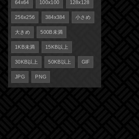
64x64
100x100
128x128
256x256
384x384
小さめ
大きめ
500B未満
1KB未満
15KB以上
30KB以上
50KB以上
GIF
JPG
PNG