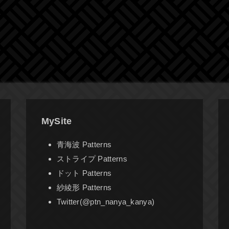
MySite
青海波 Patterns
ストライプ Patterns
ドット Patterns
紗綾形 Patterns
Twitter(@ptn_nanya_kanya)