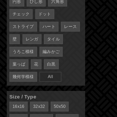
円形
ひし形
六角形
チェック
ドット
ストライプ
ハート
レース
壁
レンガ
タイル
うろこ模様
編みかご
葉っぱ
花
白黒
幾何学模様
All
Size / Type
16x16
32x32
50x50