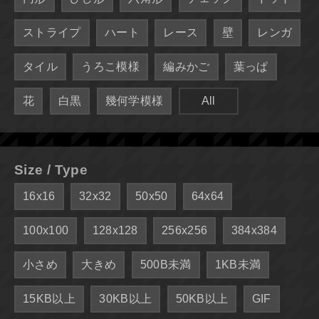
ストライプ
ハート
レース
壁
レンガ
タイル
うろこ模様
編みかご
葉っぱ
花
白黒
幾何学模様
All
Size / Type
16x16
32x32
50x50
64x64
100x100
128x128
256x256
384x384
小さめ
大きめ
500B未満
1KB未満
15KB以上
30KB以上
50KB以上
GIF