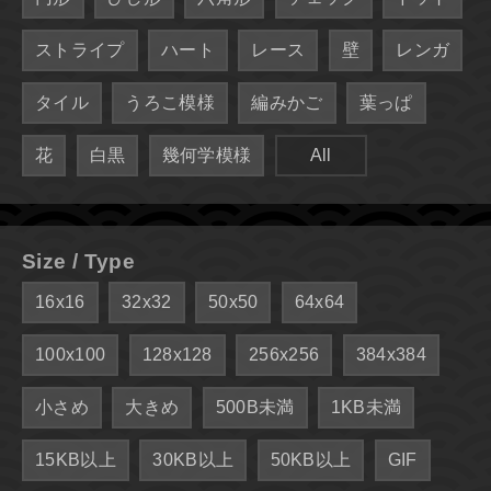
ストライプ
ハート
レース
壁
レンガ
タイル
うろこ模様
編みかご
葉っぱ
花
白黒
幾何学模様
All
Size / Type
16x16
32x32
50x50
64x64
100x100
128x128
256x256
384x384
小さめ
大きめ
500B未満
1KB未満
15KB以上
30KB以上
50KB以上
GIF