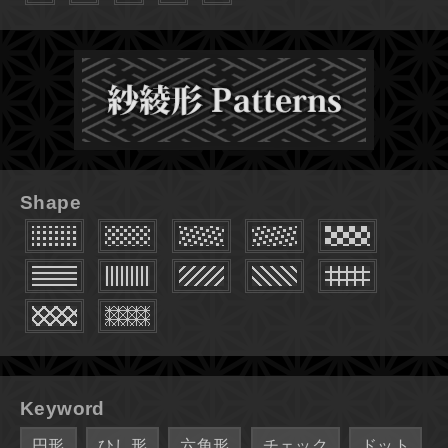
Shape
Keyword
円形
ひし形
六角形
チェック
ドット