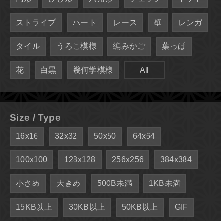
ストライプ
ハート
レース
壁
レンガ
タイル
うろこ模様
編みかご
葉っぱ
花
白黒
幾何学模様
All
Size / Type
16x16
32x32
50x50
64x64
100x100
128x128
256x256
384x384
小さめ
大きめ
500B未満
1KB未満
15KB以上
30KB以上
50KB以上
GIF