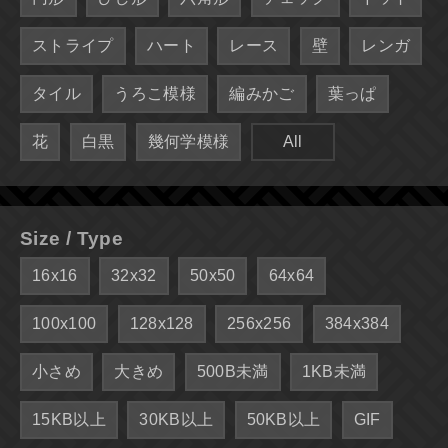
ストライプ
ハート
レース
壁
レンガ
タイル
うろこ模様
編みかご
葉っぱ
花
白黒
幾何学模様
All
Size / Type
16x16
32x32
50x50
64x64
100x100
128x128
256x256
384x384
小さめ
大きめ
500B未満
1KB未満
15KB以上
30KB以上
50KB以上
GIF