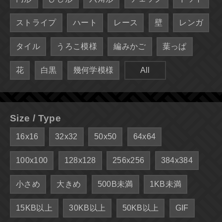
ストライプ
ハート
レース
壁
レンガ
タイル
うろこ模様
編みかご
葉っぱ
花
白黒
幾何学模様
All
Size / Type
16x16
32x32
50x50
64x64
100x100
128x128
256x256
384x384
小さめ
大きめ
500B未満
1KB未満
15KB以上
30KB以上
50KB以上
GIF