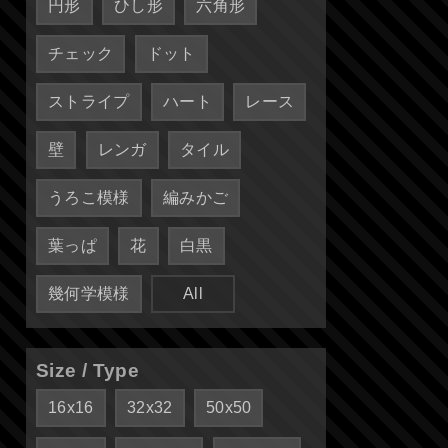
円形
ひし形
六角形
チェック
ドット
ストライプ
ハート
レース
壁
レンガ
タイル
うろこ模様
編みかご
葉っぱ
花
白黒
幾何学模様
All
Size / Type
16x16
32x32
50x50