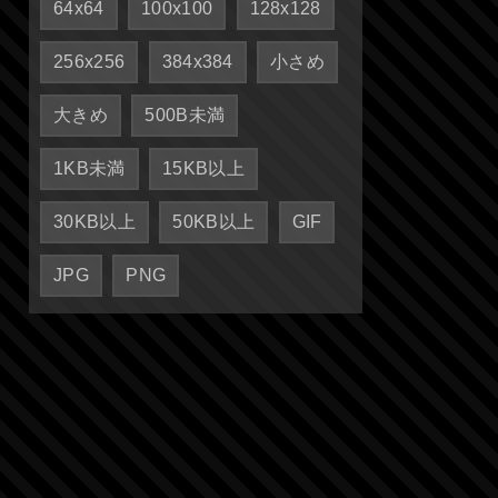
64x64
100x100
128x128
256x256
384x384
小さめ
大きめ
500B未満
1KB未満
15KB以上
30KB以上
50KB以上
GIF
JPG
PNG