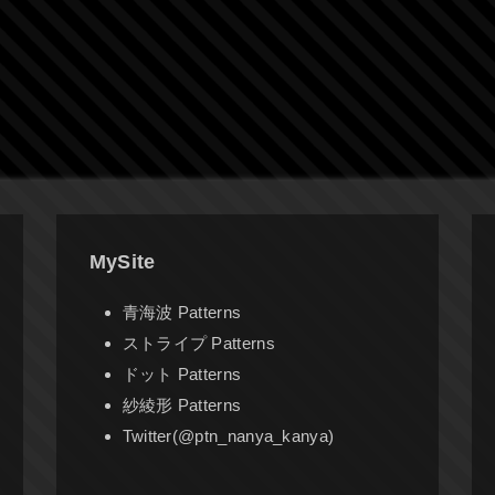
MySite
青海波 Patterns
ストライプ Patterns
ドット Patterns
紗綾形 Patterns
Twitter(@ptn_nanya_kanya)