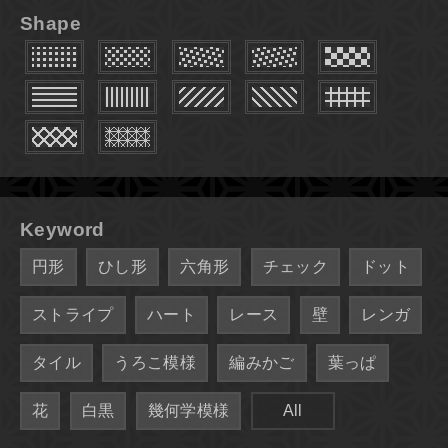
Shape
Keyword
円形
ひし形
六角形
チェック
ドット
ストライプ
ハート
レース
壁
レンガ
タイル
うろこ模様
編みかご
葉っぱ
花
白黒
幾何学模様
All