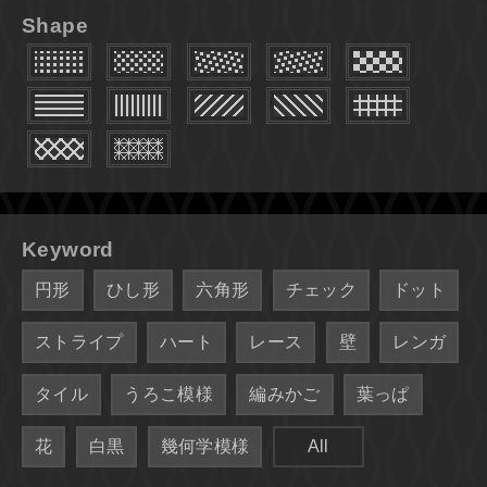
Shape
Keyword
円形
ひし形
六角形
チェック
ドット
ストライプ
ハート
レース
壁
レンガ
タイル
うろこ模様
編みかご
葉っぱ
花
白黒
幾何学模様
All