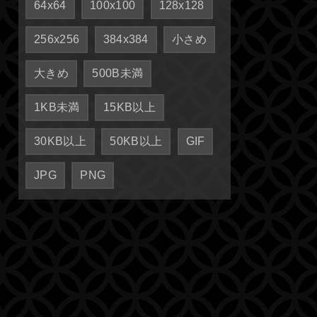
64x64
100x100
128x128
256x256
384x384
小さめ
大きめ
500B未満
1KB未満
15KB以上
30KB以上
50KB以上
GIF
JPG
PNG