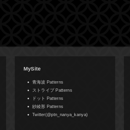
MySite
青海波 Patterns
ストライプ Patterns
ドット Patterns
紗綾形 Patterns
Twitter(@ptn_nanya_kanya)