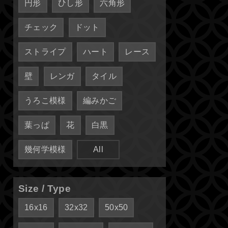
円形
ひし形
六角形
チェック
ドット
ストライプ
ハート
レース
壁
レンガ
タイル
うろこ模様
編みかご
葉っぱ
花
白黒
幾何学模様
All
Size / Type
16x16
32x32
50x50