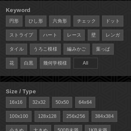
Keyword
円形
ひし形
六角形
チェック
ドット
ストライプ
ハート
レース
壁
レンガ
タイル
うろこ模様
編みかご
葉っぱ
花
白黒
幾何学模様
All
Size / Type
16x16
32x32
50x50
64x64
100x100
128x128
256x256
384x384
小さめ
大きめ
500B未満
1KB未満