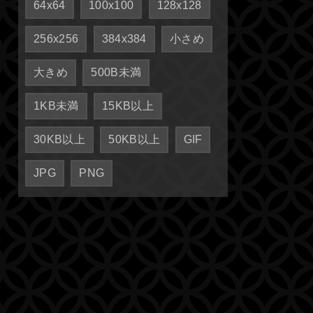
64x64
100x100
128x128
256x256
384x384
小さめ
大きめ
500B未満
1KB未満
15KB以上
30KB以上
50KB以上
GIF
JPG
PNG