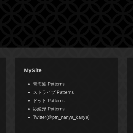
MySite
青海波 Patterns
ストライプ Patterns
ドット Patterns
紗綾形 Patterns
Twitter(@ptn_nanya_kanya)