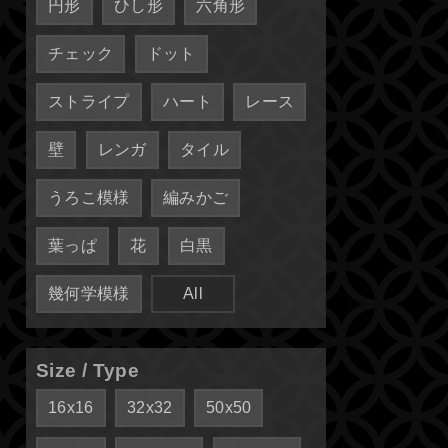
円形
ひし形
六角形
チェック
ドット
ストライプ
ハート
レース
壁
レンガ
タイル
うろこ模様
編みかご
葉っぱ
花
白黒
幾何学模様
All
Size / Type
16x16
32x32
50x50