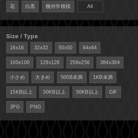
花
白黒
幾何学模様
All
Size / Type
16x16
32x32
50x50
64x64
100x100
128x128
256x256
384x384
小さめ
大きめ
500B未満
1KB未満
15KB以上
30KB以上
50KB以上
GIF
JPG
PNG