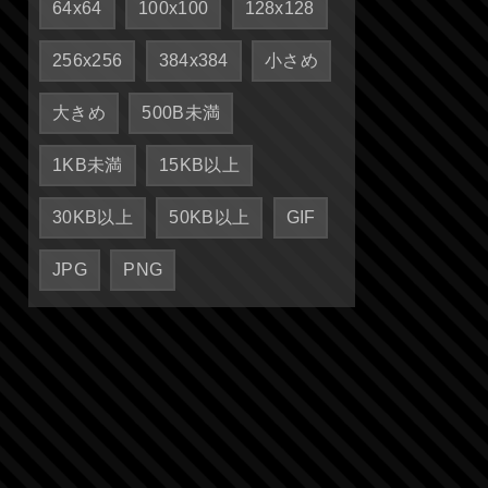
64x64
100x100
128x128
256x256
384x384
小さめ
大きめ
500B未満
1KB未満
15KB以上
30KB以上
50KB以上
GIF
JPG
PNG