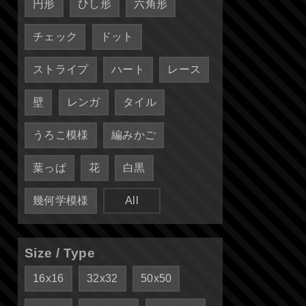
円形
ひし形
六角形
チェック
ドット
ストライプ
ハート
レース
壁
レンガ
タイル
うろこ模様
編みかご
葉っぱ
花
白黒
幾何学模様
All
Size / Type
16x16
32x32
50x50