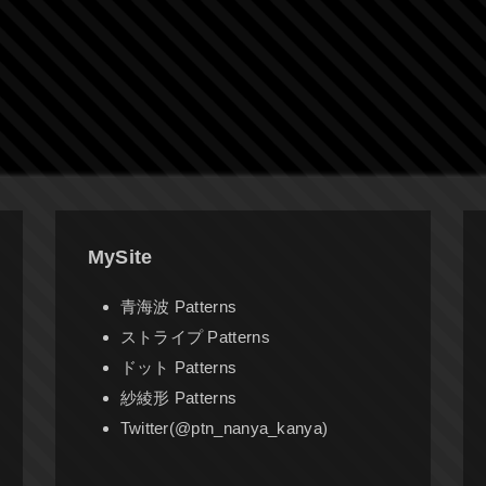
MySite
青海波 Patterns
ストライプ Patterns
ドット Patterns
紗綾形 Patterns
Twitter(@ptn_nanya_kanya)