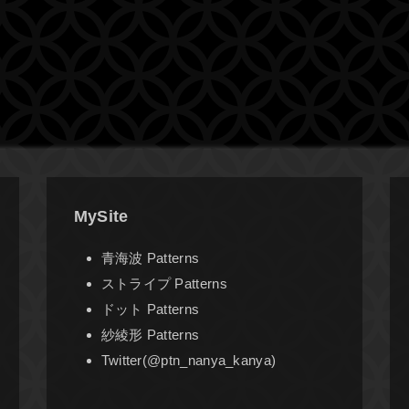
MySite
青海波 Patterns
ストライプ Patterns
ドット Patterns
紗綾形 Patterns
Twitter(@ptn_nanya_kanya)