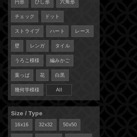
円形
ひし形
六角形
チェック
ドット
ストライプ
ハート
レース
壁
レンガ
タイル
うろこ模様
編みかご
葉っぱ
花
白黒
幾何学模様
All
Size / Type
16x16
32x32
50x50