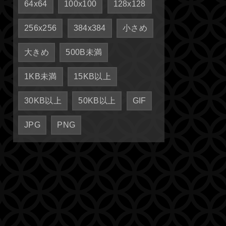
64x64
100x100
128x128
256x256
384x384
小さめ
大きめ
500B未満
1KB未満
15KB以上
30KB以上
50KB以上
GIF
JPG
PNG