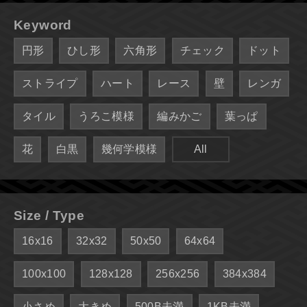
Keyword
円形
ひし形
六角形
チェック
ドット
ストライプ
ハート
レース
壁
レンガ
タイル
うろこ模様
編みかご
葉っぱ
花
白黒
幾何学模様
All
Size / Type
16x16
32x32
50x50
64x64
100x100
128x128
256x256
384x384
小さめ
大きめ
500B未満
1KB未満