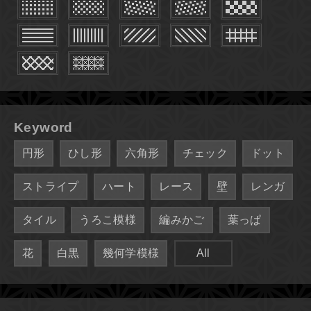
Keyword
円形
ひし形
六角形
チェック
ドット
ストライプ
ハート
レース
壁
レンガ
タイル
うろこ模様
編みかご
葉っぱ
花
白黒
幾何学模様
All