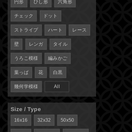
円形
ひし形
六角形
チェック
ドット
ストライプ
ハート
レース
壁
レンガ
タイル
うろこ模様
編みかご
葉っぱ
花
白黒
幾何学模様
All
Size / Type
16x16
32x32
50x50