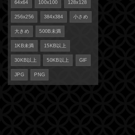
64x64
100x100
128x128
256x256
384x384
小さめ
大きめ
500B未満
1KB未満
15KB以上
30KB以上
50KB以上
GIF
JPG
PNG