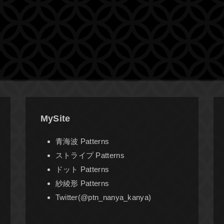
MySite
青海波 Patterns
ストライプ Patterns
ドット Patterns
紗綾形 Patterns
Twitter(@ptn_nanya_kanya)