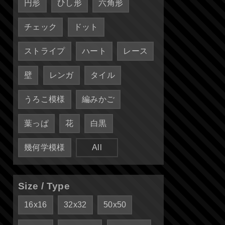
円形
ひし形
六角形
チェック
ドット
ストライプ
ハート
レース
壁
レンガ
タイル
うろこ模様
編みかご
葉っぱ
花
白黒
幾何学模様
All
Size / Type
16x16
32x32
50x50