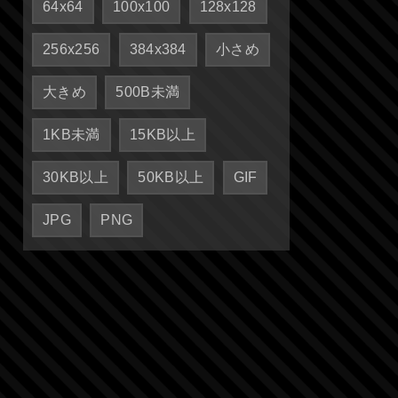
64x64
100x100
128x128
256x256
384x384
小さめ
大きめ
500B未満
1KB未満
15KB以上
30KB以上
50KB以上
GIF
JPG
PNG