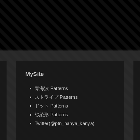
MySite
青海波 Patterns
ストライプ Patterns
ドット Patterns
紗綾形 Patterns
Twitter(@ptn_nanya_kanya)