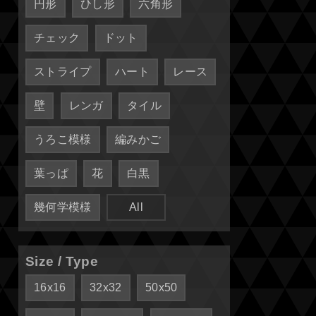
円形
ひし形
六角形
チェック
ドット
ストライプ
ハート
レース
壁
レンガ
タイル
うろこ模様
編みかご
葉っぱ
花
白黒
幾何学模様
All
Size / Type
16x16
32x32
50x50