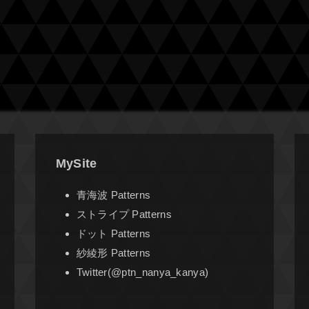
MySite
青海波 Patterns
ストライプ Patterns
ドット Patterns
紗綾形 Patterns
Twitter(@ptn_nanya_kanya)