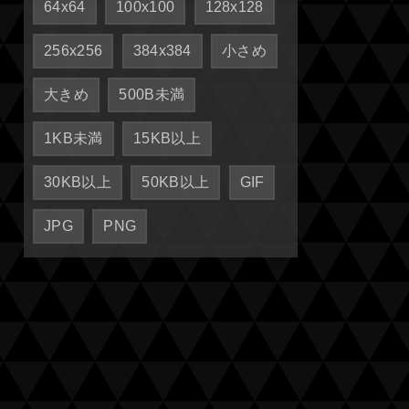
64x64
100x100
128x128
256x256
384x384
小さめ
大きめ
500B未満
1KB未満
15KB以上
30KB以上
50KB以上
GIF
JPG
PNG