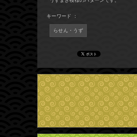
うずまき模様のパターンです。
キーワード ：
らせん・うず