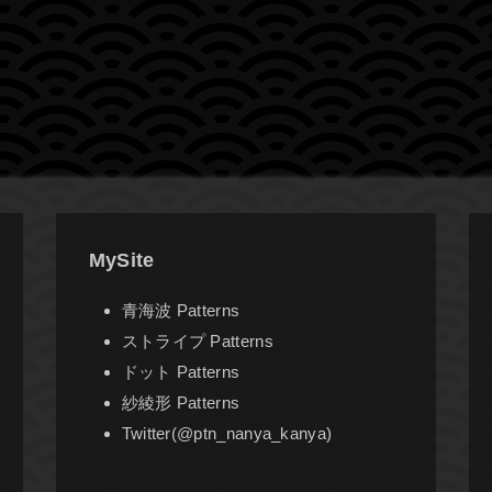
MySite
青海波 Patterns
ストライプ Patterns
ドット Patterns
紗綾形 Patterns
Twitter(@ptn_nanya_kanya)