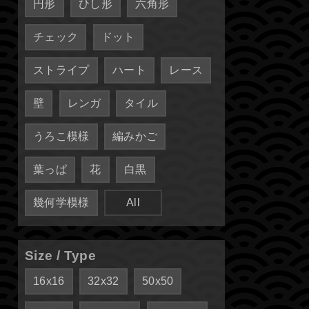
円形
ひし形
六角形
チェック
ドット
ストライプ
ハート
レース
壁
レンガ
タイル
うろこ模様
編みかご
葉っぱ
花
白黒
幾何学模様
All
Size / Type
16x16
32x32
50x50