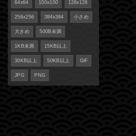
64x64
100x100
128x128
256x256
384x384
小さめ
大きめ
500B未満
1KB未満
15KB以上
30KB以上
50KB以上
GIF
JPG
PNG