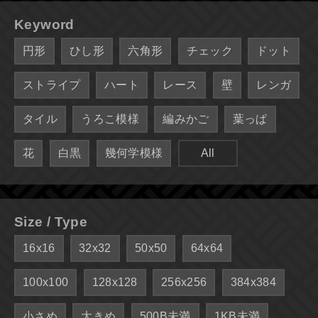
Keyword
円形
ひし形
六角形
チェック
ドット
ストライプ
ハート
レース
壁
レンガ
タイル
うろこ模様
編みかご
葉っぱ
花
白黒
幾何学模様
All
Size / Type
16x16
32x32
50x50
64x64
100x100
128x128
256x256
384x384
小さめ
大きめ
500B未満
1KB未満