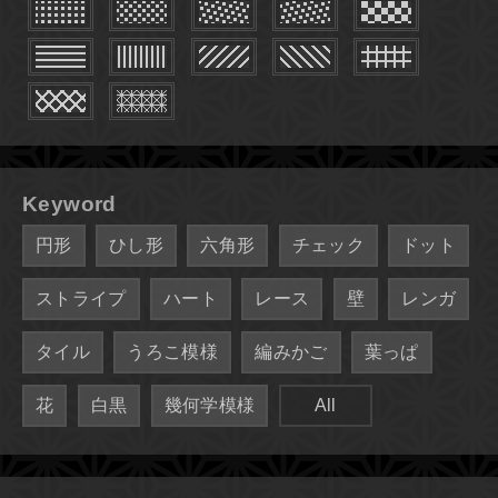
Keyword
円形
ひし形
六角形
チェック
ドット
ストライプ
ハート
レース
壁
レンガ
タイル
うろこ模様
編みかご
葉っぱ
花
白黒
幾何学模様
All