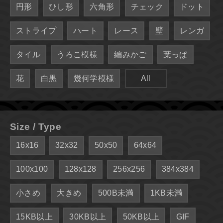
円形
ひし形
六角形
チェック
ドット
ストライプ
ハート
レース
壁
レンガ
タイル
うろこ模様
編みかご
葉っぱ
花
白黒
幾何学模様
All
Size / Type
16x16
32x32
50x50
64x64
100x100
128x128
256x256
384x384
小さめ
大きめ
500B未満
1KB未満
15KB以上
30KB以上
50KB以上
GIF