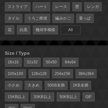
ストライプ
ハート
レース
壁
レンガ
タイル
うろこ模様
編みかご
葉っぱ
花
白黒
幾何学模様
All
Size / Type
16x16
32x32
50x50
64x64
100x100
128x128
256x256
384x384
小さめ
大きめ
500B未満
1KB未満
15KB以上
30KB以上
50KB以上
GIF