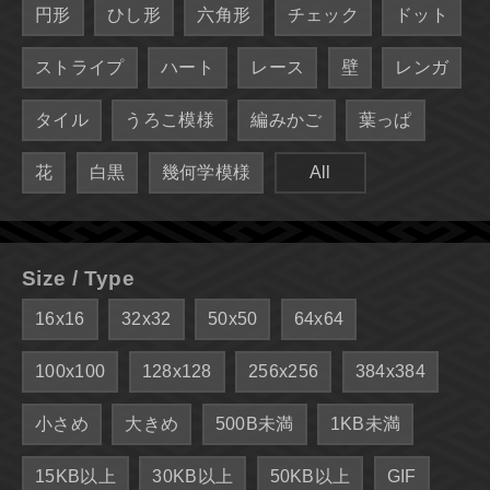
円形
ひし形
六角形
チェック
ドット
ストライプ
ハート
レース
壁
レンガ
タイル
うろこ模様
編みかご
葉っぱ
花
白黒
幾何学模様
All
Size / Type
16x16
32x32
50x50
64x64
100x100
128x128
256x256
384x384
小さめ
大きめ
500B未満
1KB未満
15KB以上
30KB以上
50KB以上
GIF