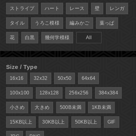
ストライプ
ハート
レース
壁
レンガ
タイル
うろこ模様
編みかご
葉っぱ
花
白黒
幾何学模様
All
Size / Type
16x16
32x32
50x50
64x64
100x100
128x128
256x256
384x384
小さめ
大きめ
500B未満
1KB未満
15KB以上
30KB以上
50KB以上
GIF