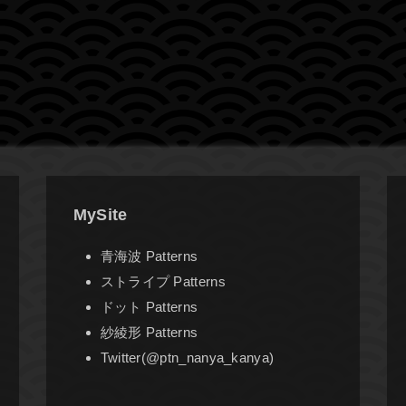
MySite
青海波 Patterns
ストライプ Patterns
ドット Patterns
紗綾形 Patterns
Twitter(@ptn_nanya_kanya)