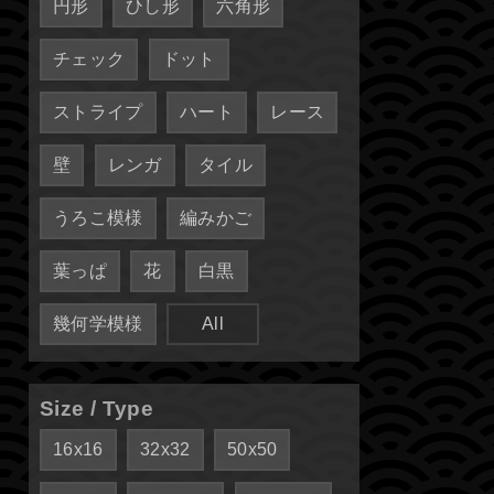
円形
ひし形
六角形
チェック
ドット
ストライプ
ハート
レース
壁
レンガ
タイル
うろこ模様
編みかご
葉っぱ
花
白黒
幾何学模様
All
Size / Type
16x16
32x32
50x50