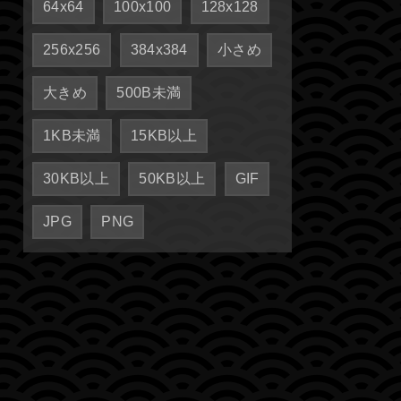
64x64
100x100
128x128
256x256
384x384
小さめ
大きめ
500B未満
1KB未満
15KB以上
30KB以上
50KB以上
GIF
JPG
PNG