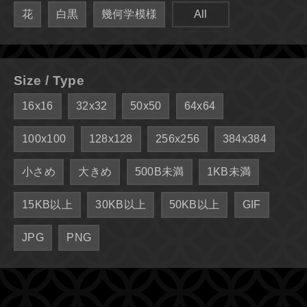
花
白黒
幾何学模様
All
Size / Type
16x16
32x32
50x50
64x64
100x100
128x128
256x256
384x384
小さめ
大きめ
500B未満
1KB未満
15KB以上
30KB以上
50KB以上
GIF
JPG
PNG