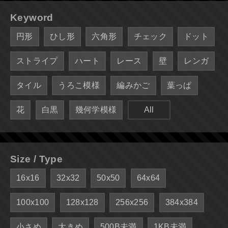
Keyword
円形
ひし形
六角形
チェック
ドット
ストライプ
ハート
レース
壁
レンガ
タイル
うろこ模様
編みかご
葉っぱ
花
白黒
幾何学模様
All
Size / Type
16x16
32x32
50x50
64x64
100x100
128x128
256x256
384x384
小さめ
大きめ
500B未満
1KB未満