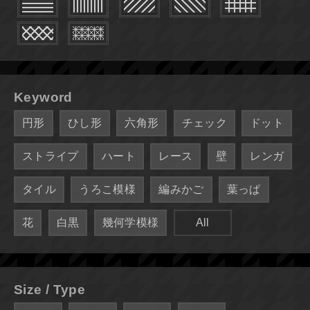
Keyword
円形
ひし形
六角形
チェック
ドット
ストライプ
ハート
レース
壁
レンガ
タイル
うろこ模様
編みかご
葉っぱ
花
白黒
幾何学模様
All
Size / Type