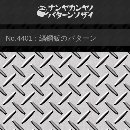
No.4401 : 縞鋼鈑のパターン