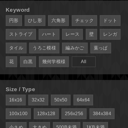
Keyword
円形
ひし形
六角形
チェック
ドット
ストライプ
ハート
レース
壁
レンガ
タイル
うろこ模様
編みかご
葉っぱ
花
白黒
幾何学模様
All
Size / Type
16x16
32x32
50x50
64x64
100x100
128x128
256x256
384x384
小さめ
大きめ
500B未満
1KB未満