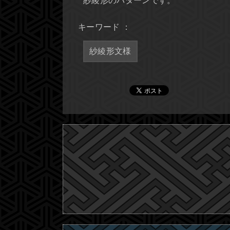
紗綾形のパターンです。
キーワード ：
紗綾形文様