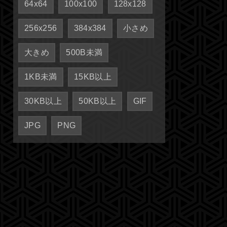
64x64
100x100
128x128
256x256
384x384
小さめ
大きめ
500B未満
1KB未満
15KB以上
30KB以上
50KB以上
GIF
JPG
PNG