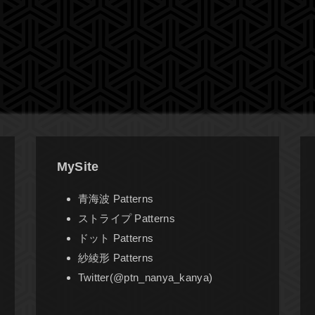
MySite
青海波 Patterns
ストライプ Patterns
ドット Patterns
紗綾形 Patterns
Twitter(@ptn_nanya_kanya)