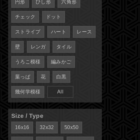
円形
ひし形
六角形
チェック
ドット
ストライプ
ハート
レース
壁
レンガ
タイル
うろこ模様
編みかご
葉っぱ
花
白黒
幾何学模様
All
Size / Type
16x16
32x32
50x50