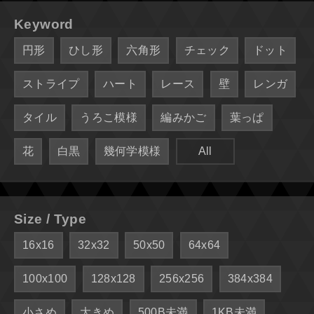
Keyword
円形
ひし形
六角形
チェック
ドット
ストライプ
ハート
レース
壁
レンガ
タイル
うろこ模様
編みかご
葉っぱ
花
白黒
幾何学模様
All
Size / Type
16x16
32x32
50x50
64x64
100x100
128x128
256x256
384x384
小さめ
大きめ
500B未満
1KB未満