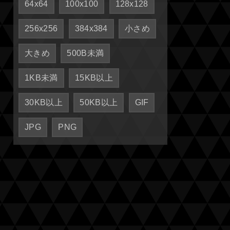
64x64
100x100
128x128
256x256
384x384
小さめ
大きめ
500B未満
1KB未満
15KB以上
30KB以上
50KB以上
GIF
JPG
PNG