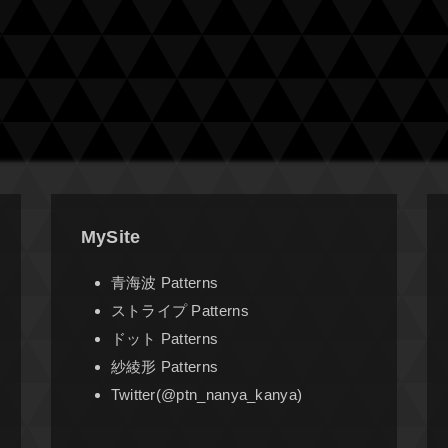
MySite
青海波 Patterns
ストライプ Patterns
ドット Patterns
紗綾形 Patterns
Twitter(@ptn_nanya_kanya)