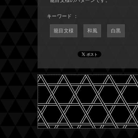
籠目文様のパターンです。
キーワード ：
籠目文様
和風
白黒