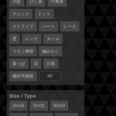
円形
ひし形
六角形
チェック
ドット
ストライプ
ハート
レース
壁
レンガ
タイル
うろこ模様
編みかご
葉っぱ
花
白黒
幾何学模様
All
Size / Type
16x16
32x32
50x50