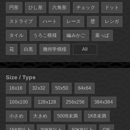
円形
ひし形
六角形
チェック
ドット
ストライプ
ハート
レース
壁
レンガ
タイル
うろこ模様
編みかご
葉っぱ
花
白黒
幾何学模様
All
Size / Type
16x16
32x32
50x50
64x64
100x100
128x128
256x256
384x384
小さめ
大きめ
500B未満
1KB未満
15KB以上
30KB以上
50KB以上
GIF