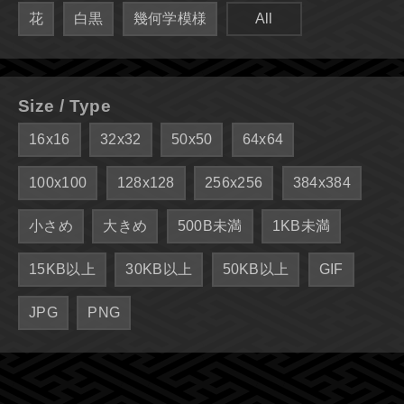
花
白黒
幾何学模様
All
Size / Type
16x16
32x32
50x50
64x64
100x100
128x128
256x256
384x384
小さめ
大きめ
500B未満
1KB未満
15KB以上
30KB以上
50KB以上
GIF
JPG
PNG