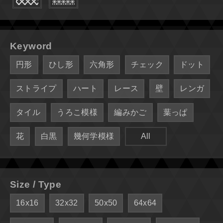
Keyword
円形
ひし形
六角形
チェック
ドット
ストライプ
ハート
レース
壁
レンガ
タイル
うろこ模様
編みかご
葉っぱ
花
白黒
幾何学模様
All
Size / Type
16x16
32x32
50x50
64x64