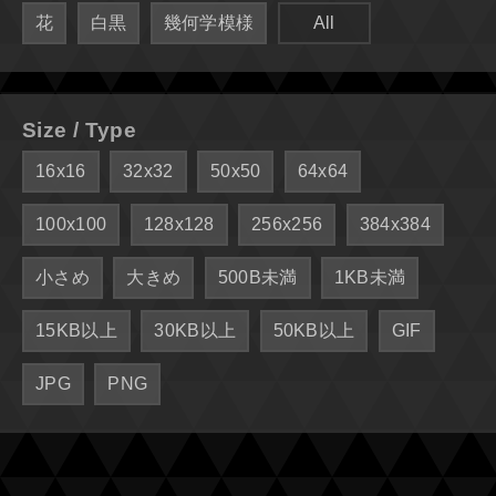
花
白黒
幾何学模様
All
Size / Type
16x16
32x32
50x50
64x64
100x100
128x128
256x256
384x384
小さめ
大きめ
500B未満
1KB未満
15KB以上
30KB以上
50KB以上
GIF
JPG
PNG