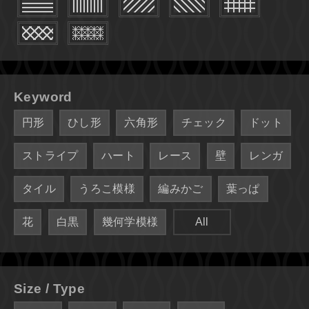
Keyword
円形
ひし形
六角形
チェック
ドット
ストライプ
ハート
レース
壁
レンガ
タイル
うろこ模様
編みかご
葉っぱ
花
白黒
幾何学模様
All
Size / Type