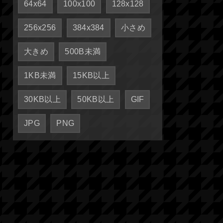
64x64
100x100
128x128
256x256
384x384
小さめ
大きめ
500B未満
1KB未満
15KB以上
30KB以上
50KB以上
GIF
JPG
PNG