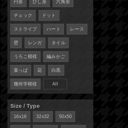
円形
ひし形
六角形
チェック
ドット
ストライプ
ハート
レース
壁
レンガ
タイル
うろこ模様
編みかご
葉っぱ
花
白黒
幾何学模様
All
Size / Type
16x16
32x32
50x50